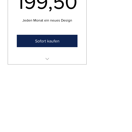
199,50
Jeden Monat ein neues Design
Sofort kaufen
12 Paar shoe-tattoos Größe "L"
zum Preis von 10 Paar
statt 239,40 nur 199,95 bezahlen
und nur 1x Versandgebühr
Abo-Formular
Einreichen