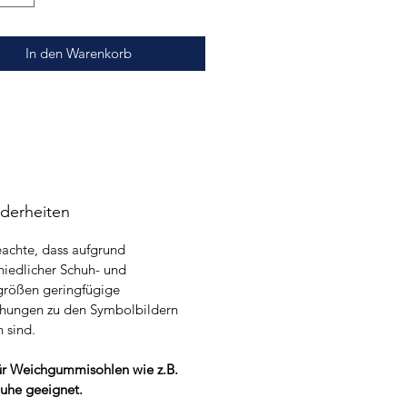
In den Warenkorb
derheiten
eachte, dass aufgrund
hiedlicher Schuh- und
größen geringfügige
hungen zu den Symbolbildern
 sind.
ür Weichgummisohlen wie z.B.
uhe geeignet.