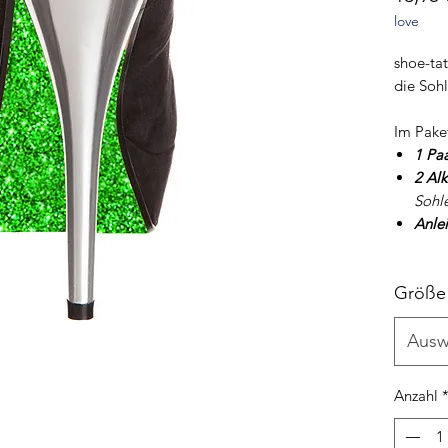
love
shoe-tat
die Soh
Im Pake
1 Pa
2 Al
Sohl
Anle
Größe
Ausw
Anzahl