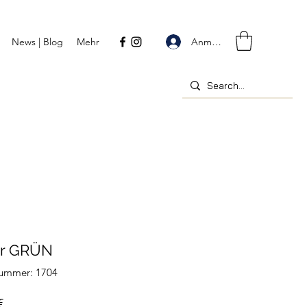
Anmelden
News | Blog
Mehr
ter GRÜN
nummer: 1704
Preis
€