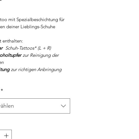
too mit Spezialbeschichtung für
len deiner Lieblings-Schuhe
t enthalten:
ar
Schuh-Tattoos* (L + R)
koholtupfer
zur Reinigung der
en
itung
zur richtigen Anbringung
*
ählen
*