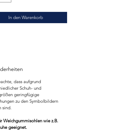
In den Warenkorb
derheiten
eachte, dass aufgrund
hiedlicher Schuh- und
größen geringfügige
hungen zu den Symbolbildern
 sind.
ür Weichgummisohlen wie z.B.
uhe geeignet.