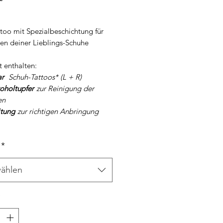
too mit Spezialbeschichtung für
len deiner Lieblings-Schuhe
t enthalten:
ar
Schuh-Tattoos* (L + R)
koholtupfer
zur Reinigung der
en
itung
zur richtigen Anbringung
*
ählen
*