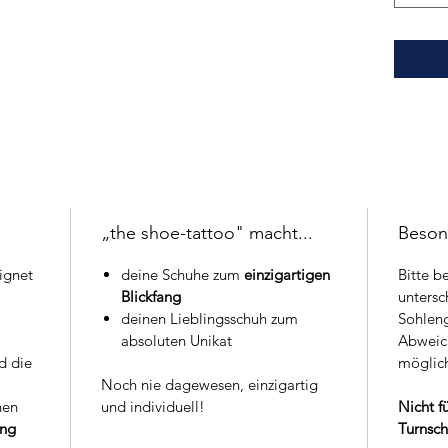
„the shoe-tattoo" macht...
Beson
ignet
deine Schuhe zum
einzigartigen
Bitte b
Blickfang
untersc
deinen Lieblingsschuh zum
Sohlen
absoluten Unikat
Abweic
d die
möglich
Noch nie dagewesen, einzigartig
hen
und individuell!
Nicht f
ung
Turnsch