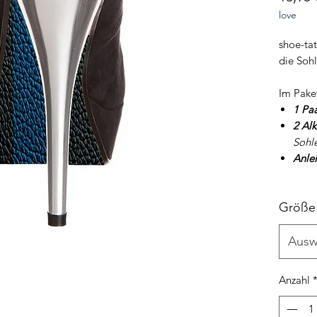
love
shoe-tat
die Soh
Im Pake
1 Pa
2 Al
Sohl
Anle
Größe
Ausw
Anzahl