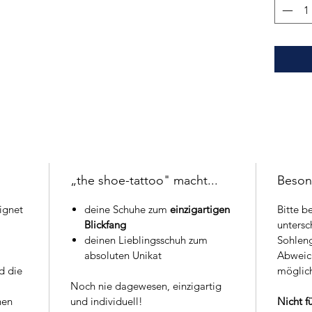
„the shoe-tattoo" macht...
Beson
ignet
deine Schuhe zum
einzigartigen
Bitte b
Blickfang
untersc
deinen Lieblingsschuh zum
Sohlen
absoluten Unikat
Abweic
d die
möglich
Noch nie dagewesen, einzigartig
hen
und individuell!
Nicht f