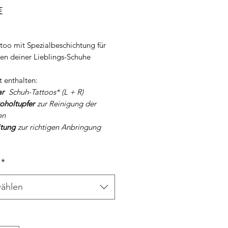
Preis
€
too mit Spezialbeschichtung für
len deiner Lieblings-Schuhe
t enthalten:
ar
Schuh-Tattoos* (L + R)
koholtupfer
zur Reinigung der
en
itung
zur richtigen Anbringung
*
ählen
*