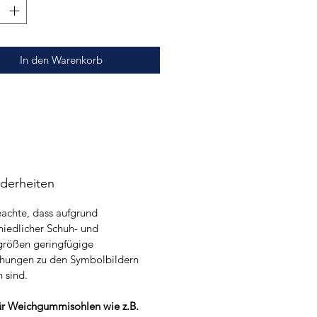
In den Warenkorb
derheiten
eachte, dass aufgrund
hiedlicher Schuh- und
größen geringfügige
hungen zu den Symbolbildern
 sind.
ür Weichgummisohlen wie z.B.