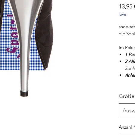
13,95 
love
shoe-tat
die Soh
Im Pake
1 Pa
2 Al
Sohl
Anle
Größe
Ausw
Anzahl