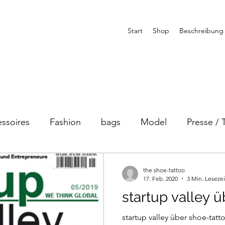
Start
Shop
Beschreibung
ssoires
Fashion
bags
Model
Presse / 
the shoe-tattoo
17. Feb. 2020
3 Min. Lesezei
startup valley 
startup valley über shoe-tat