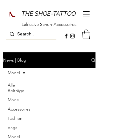
THE SHOE-TATTOO
Exklusive Schuh-Accessoires
News | Blog
Model
Alle
Beiträge
Mode
Accessoires
Fashion
bags
Model