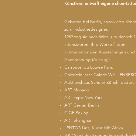
Künstlerin entwirft eigene shoe-tatto
Geboren bei Berlin, absolvierte Sim
zum Industriedesigner.
1989 zog sie nach Wien, um danach 19
intensivieren. Ihre Werke finden
in internationalen Ausstellungen un
Anerkennung (Auszug):
Carrousel du Louvre Paris
Galeristin ihrer Galerie WALLENBERG
Auktionshaus Schuler Zürich, dadurc
ART Monaco
ART Expo New York
ART Center Berlin
CIGE Peking
ART Shanghai
LENTOS Linz, Kunst hilft Afrika
2017 Start der Kooperation mit the s