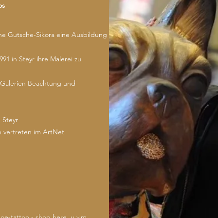
os
one Gutsche-Sikora eine Ausbildung
91 in Steyr ihre Malerei zu
d Galerien Beachtung und
 Steyr
h vertreten im ArtNet
hoe-tattoo -
shop here
, u.v.m.