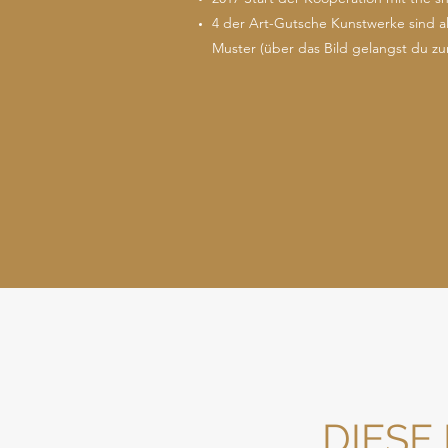
4 der Art-Gutsche Kunstwerke sind als
Muster (über das Bild gelangst du z
DIESE