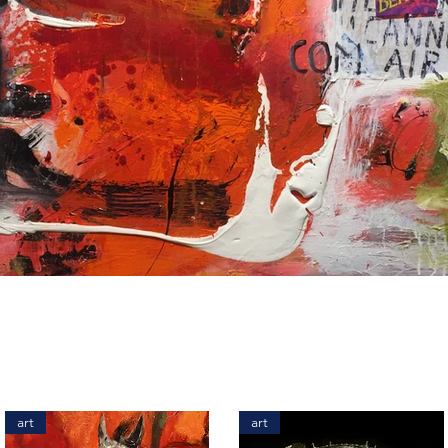
art
art