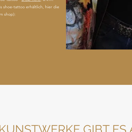
 shoe-tattoo erhältlich, hier die
um shop):
 KUNSTWERKE GIBT ES 