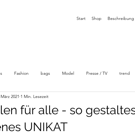
Start
Shop
Beschreibung
es
Fashion
bags
Model
Presse / TV
trend
 März 2021
1 Min. Lesezeit
en für alle - so gestalte
enes UNIKAT